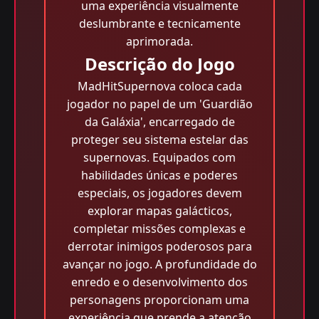
uma experiência visualmente
deslumbrante e tecnicamente
aprimorada.
Descrição do Jogo
MadHitSupernova coloca cada
jogador no papel de um 'Guardião
da Galáxia', encarregado de
proteger seu sistema estelar das
supernovas. Equipados com
habilidades únicas e poderes
especiais, os jogadores devem
explorar mapas galácticos,
completar missões complexas e
derrotar inimigos poderosos para
avançar no jogo. A profundidade do
enredo e o desenvolvimento dos
personagens proporcionam uma
experiência que prende a atenção