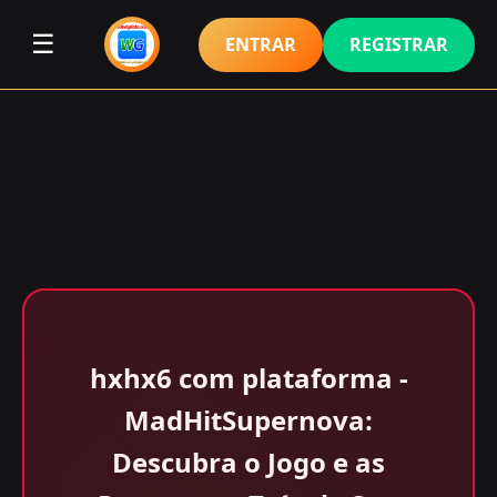
☰
ENTRAR
REGISTRAR
hxhx6 com plataforma -
MadHitSupernova:
Descubra o Jogo e as