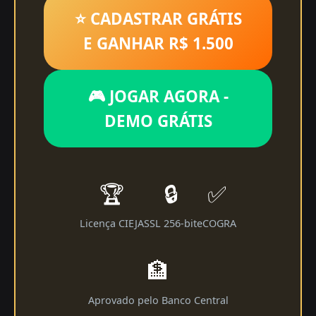
⭐ CADASTRAR GRÁTIS
E GANHAR R$ 1.500
🎮 JOGAR AGORA -
DEMO GRÁTIS
🏆
🔒
✅
Licença CIEJA
SSL 256-bit
eCOGRA
🏦
Aprovado pelo Banco Central