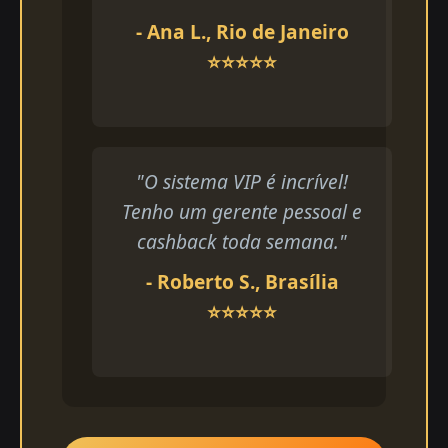
- Ana L., Rio de Janeiro
⭐⭐⭐⭐⭐
"O sistema VIP é incrível!
Tenho um gerente pessoal e
cashback toda semana."
- Roberto S., Brasília
⭐⭐⭐⭐⭐