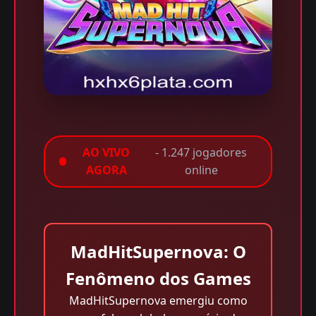
AO VIVO
- 1.247 jogadores
AGORA
online
MadHitSupernova: O
Fenômeno dos Games
MadHitSupernova emergiu como