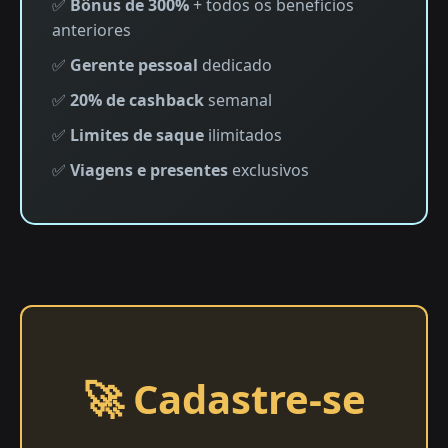
✅
Bônus de 300%
+ todos os benefícios
anteriores
✅
Gerente pessoal
dedicado
✅
20% de cashback
semanal
✅
Limites de saque
ilimitados
✅
Viagens e presentes
exclusivos
🚀 Cadastre-se