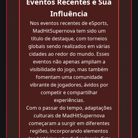
Eventos Recentes e Sua
Influência
Nos eventos recentes de eSports,
MadHitSupernova tem sido um
título de destaque, com torneios
globais sendo realizados em várias
cidades ao redor do mundo. Esses
eventos não apenas ampliam a
visibilidade do jogo, mas também
fomentam uma comunidade
vibrante de jogadores, ávidos por
competir e compartilhar
experiências.
Com o passar do tempo, adaptações
culturais de MadHitSupernova
começaram a surgir em diferentes
regiões, incorporando elementos