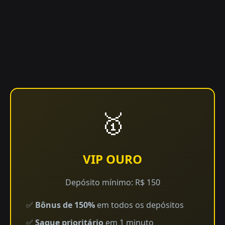
🥇
VIP OURO
Depósito mínimo: R$ 150
✅
Bônus de 150%
em todos os depósitos
✅
Saque prioritário
em 1 minuto