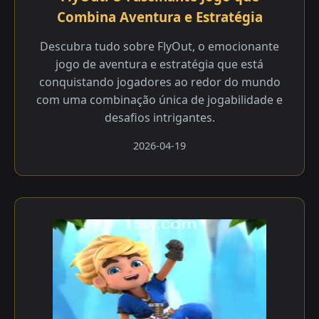
Combina Aventura e Estratégia
Descubra tudo sobre FlyOut, o emocionante
jogo de aventura e estratégia que está
conquistando jogadores ao redor do mundo
com uma combinação única de jogabilidade e
desafios intrigantes.
2026-04-19