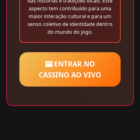
das histórias e tradições locais. Este
aspecto tem contribuído para uma
maior interação cultural e para um
senso coletivo de identidade dentro
do mundo do jogo.
🎰 ENTRAR NO
CASSINO AO VIVO