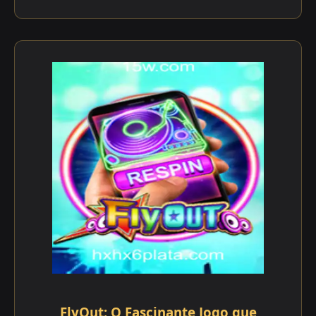
FlyOut: O Fascinante Jogo que