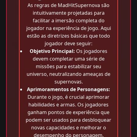
As regras de MadHitSupernova são
intuitivamente projetadas para
facilitar a imersão completa do
jogador na experiência de jogo. Aqui
estão as diretrizes básicas que todo
jogador deve seguir:
Objetivo Principal:
Os jogadores
devem completar uma série de
missões para estabilizar seu
universo, neutralizando ameaças de
supernovas.
Aprimoramentos de Personagens:
Durante o jogo, é crucial aprimorar
habilidades e armas. Os jogadores
ganham pontos de experiência que
podem ser usados para desbloquear
novas capacidades e melhorar o
desempenho do personagem.