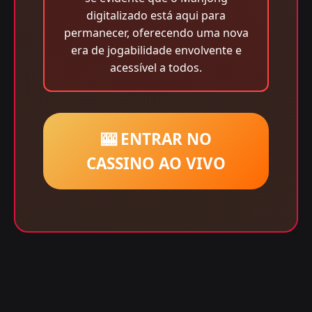
digitalizado está aqui para
permanecer, oferecendo uma nova
era de jogabilidade envolvente e
acessível a todos.
🎰 ENTRAR NO
CASSINO AO VIVO