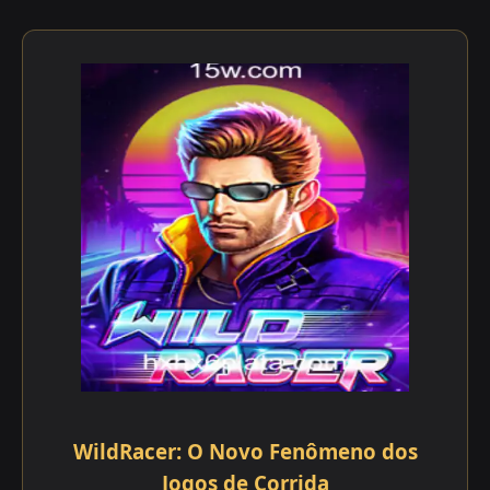
WildRacer: O Novo Fenômeno dos
Jogos de Corrida