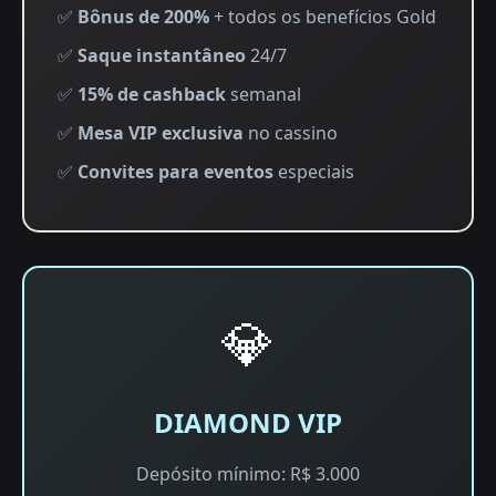
✅
Bônus de 200%
+ todos os benefícios Gold
✅
Saque instantâneo
24/7
✅
15% de cashback
semanal
✅
Mesa VIP exclusiva
no cassino
✅
Convites para eventos
especiais
💎
DIAMOND VIP
Depósito mínimo: R$ 3.000