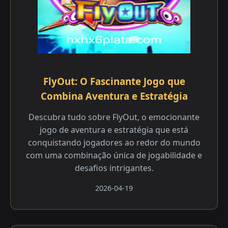
FlyOut: O Fascinante Jogo que
Combina Aventura e Estratégia
Descubra tudo sobre FlyOut, o emocionante
jogo de aventura e estratégia que está
conquistando jogadores ao redor do mundo
com uma combinação única de jogabilidade e
desafios intrigantes.
2026-04-19