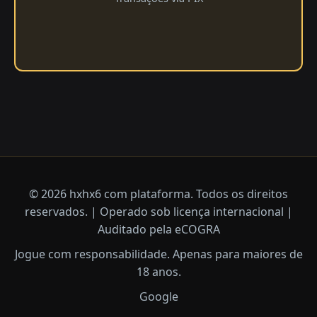
© 2026 hxhx6 com plataforma. Todos os direitos
reservados. | Operado sob licença internacional |
Auditado pela eCOGRA
Jogue com responsabilidade. Apenas para maiores de
18 anos.
Google