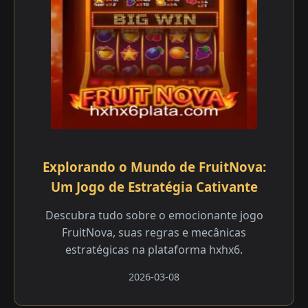
Explorando o Mundo de FruitNova:
Um Jogo de Estratégia Cativante
Descubra tudo sobre o emocionante jogo
FruitNova, suas regras e mecânicas
estratégicas na plataforma hxhx6.
2026-03-08