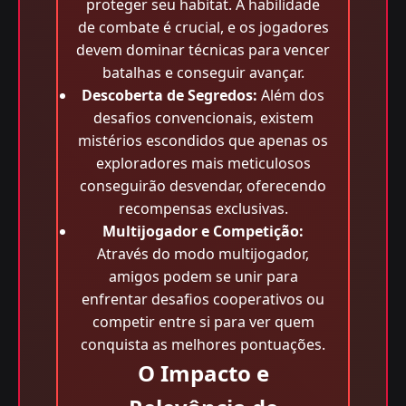
proteger seu habitat. A habilidade
de combate é crucial, e os jogadores
devem dominar técnicas para vencer
batalhas e conseguir avançar.
Descoberta de Segredos:
Além dos
desafios convencionais, existem
mistérios escondidos que apenas os
exploradores mais meticulosos
conseguirão desvendar, oferecendo
recompensas exclusivas.
Multijogador e Competição:
Através do modo multijogador,
amigos podem se unir para
enfrentar desafios cooperativos ou
competir entre si para ver quem
conquista as melhores pontuações.
O Impacto e