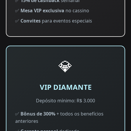
✅
15% de cashback
semanal
✅
Mesa VIP exclusiva
no cassino
✅
Convites
para eventos especiais
💎
VIP DIAMANTE
Depósito mínimo: R$ 3.000
✅
Bônus de 300%
+ todos os benefícios
anteriores