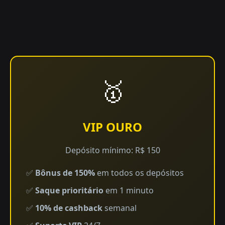
🥇
VIP OURO
Depósito mínimo: R$ 150
✅
Bônus de 150%
em todos os depósitos
✅
Saque prioritário
em 1 minuto
✅
10% de cashback
semanal