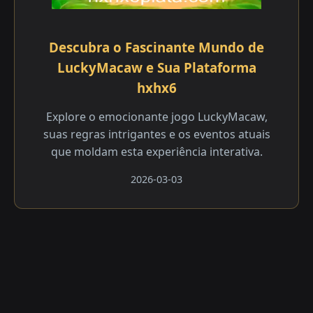
Descubra o Fascinante Mundo de
LuckyMacaw e Sua Plataforma
hxhx6
Explore o emocionante jogo LuckyMacaw,
suas regras intrigantes e os eventos atuais
que moldam esta experiência interativa.
2026-03-03