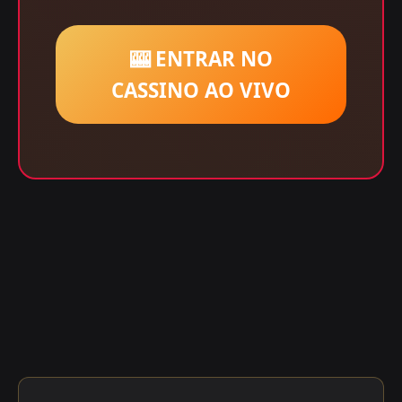
🎰 ENTRAR NO
CASSINO AO VIVO