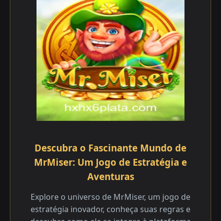
Descubra o Fascinante Mundo de
MrMiser: Um Jogo de Estratégia e
Aventuras
Explore o universo de MrMiser, um jogo de
estratégia inovador, conheça suas regras e