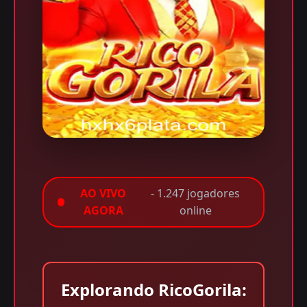
AO VIVO
- 1.247 jogadores
AGORA
online
Explorando RicoGorila: