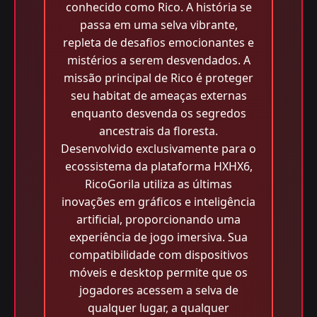
conhecido como Rico. A história se
passa em uma selva vibrante,
repleta de desafios emocionantes e
mistérios a serem desvendados. A
missão principal de Rico é proteger
seu habitat de ameaças externas
enquanto desvenda os segredos
ancestrais da floresta.
Desenvolvido exclusivamente para o
ecossistema da plataforma HXHX6,
RicoGorila utiliza as últimas
inovações em gráficos e inteligência
artificial, proporcionando uma
experiência de jogo imersiva. Sua
compatibilidade com dispositivos
móveis e desktop permite que os
jogadores acessem a selva de
qualquer lugar, a qualquer